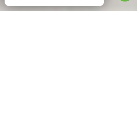
À PROPOS
CIB IMMOBILIER VOUS ACCOMPAGNE
Depuis plus de 30 ans, CIB Immobilier accompagne
particuliers, investisseurs et professionnels dans la
réussite de leurs projets immobiliers.
Présentes à
Annonay, Davézieux et Le Péage-de-
Roussillon,
nos équipes mettent leur expertise, leur
proximité et leur parfaite connaissance du marché local au
service de chaque client.
Nous vous accompagnons à chaque étape de votre projet,
qu'il s'agisse de
transaction, location, gestion locative,
estimation de biens ou encore de syndic de copropriété.
Notre objectif est de vous apporter des solutions
adaptées, un accompagnement personnalisé et des
conseils fiables, en toute transparence.