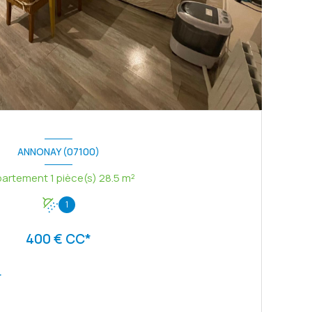
ANNONAY (07100)
Appartement 1 pièce(s) 28.5 m²
1
400 € CC*
r
VOIR LE BIEN