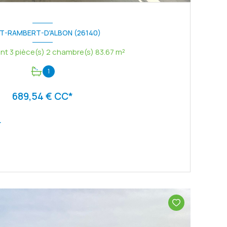
NT-RAMBERT-D'ALBON (26140)
Appartement 3 pièce(s) 2 chambre(s) 83.67 m²
1
689,54 € CC*
r
VOIR LE BIEN