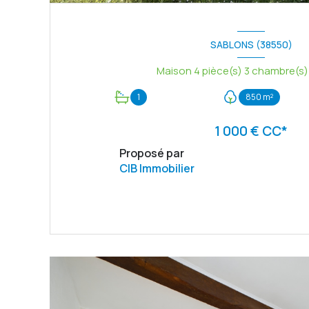
SABLONS (38550)
1
850 m²
1 000 € CC*
Proposé par
CIB Immobilier
VOIR LE BIEN