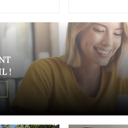
NT
L !