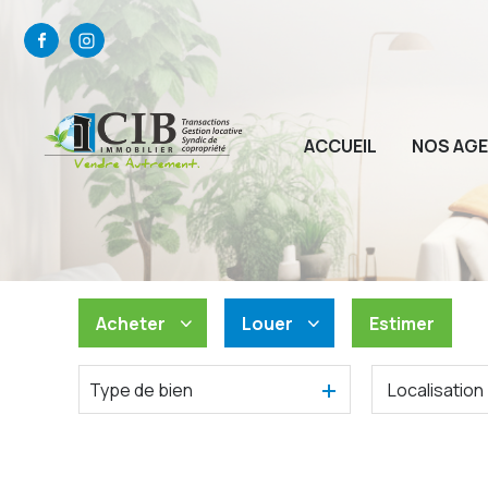
ACCUEIL
NOS AG
Acheter
Louer
Estimer
Type de bien
De l'ancien
à l'année
Du neuf
De l'immo pro
De l'immo pro