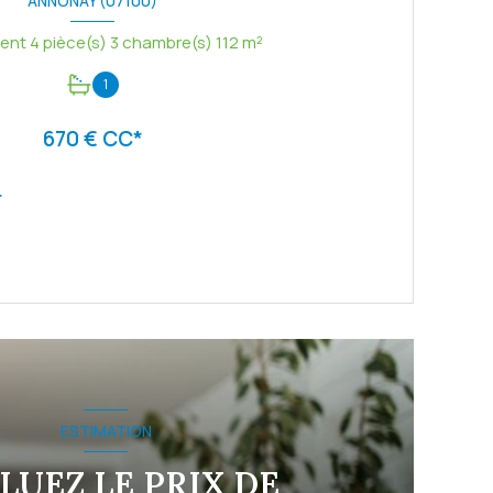
ANNONAY (07100)
Appartement 4 pièce(s) 3 chambre(s) 112 m²
1
670 € CC*
r
VOIR LE BIEN
ESTIMATION
LUEZ LE PRIX DE