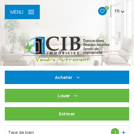
0
FR
MENU
Acheter
De l'ancien
Louer
Du neuf
à l'année
Estimer
De l'immo pro
De l'immo pro
Type de bien
1