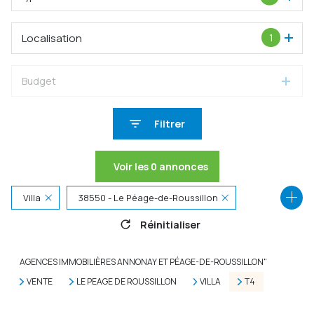
Localisation
1
Budget
Filtrer
Voir les
0
annonces
Villa
38550 - Le Péage-de-Roussillon
Réinitialiser
4 Pièces
AGENCES IMMOBILIÈRES ANNONAY ET PÉAGE-DE-ROUSSILLON"
VENTE
LE PEAGE DE ROUSSILLON
VILLA
T4