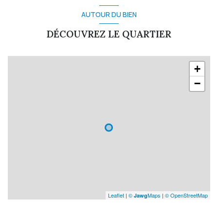
piscinable
AUTOUR DU BIEN
DÉCOUVREZ LE QUARTIER
+
−
Leaflet
|
©
Maps
|
© OpenStreetMap
Jawg