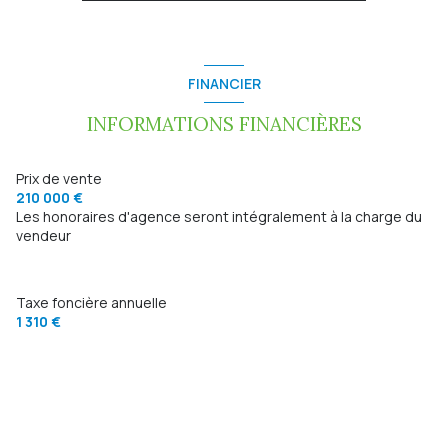
1 salle(s) d'eau
construit en 1970
FINANCIER
cuisine séparée
INFORMATIONS FINANCIÈRES
Chauffage individuel : autre (autre)
Prix de vente
210 000 €
Les honoraires d'agence seront intégralement à la charge du
2 garage(s)
vendeur
2 niveau(x)
Taxe foncière annuelle
1 310 €
vue degagée
terrasse
arboré