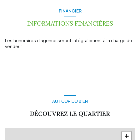
construit en 2023
FINANCIER
cuisine américaine (équipée)
INFORMATIONS FINANCIÈRES
Chauffage individuel : poêle (granules)
Les honoraires d'agence seront intégralement à la charge du
vendeur
1 garage(s)
exposition Ouest
vue Dégagée
AUTOUR DU BIEN
terrasse
DÉCOUVREZ LE QUARTIER
+