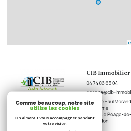
Le
CIB Immobilier
04 74 86 65 04
agence@cib-immobil
17 place Paul Morand
Comme beaucoup, notre site
de Deûme
utilise les cookies
38550
Le Péage-de
On aimerait vous accompagner pendant
Roussillon
votre visite.