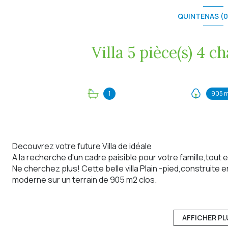
QUINTENAS (
1
905 
Decouvrez votre future Villa de idéale
A la recherche d'un cadre paisible pour votre famille,tou
Ne cherchez plus! Cette belle villa Plain -pied,construite 
moderne sur un terrain de 905 m2 clos.
Dés l'entrée,vous serez séduit par la pièce à vivre de 47 m
cuisine équipée moderne.
La maison comprend 4 chambres parfaite pour une grande 
AFFICHER PL
La salle de bain est équipée d'une douche et d'une baignoi