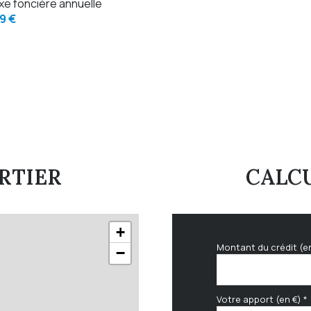
xe foncière annuelle
9 €
RTIER
CALCU
+
Montant du crédit (e
−
Votre apport (en €) *