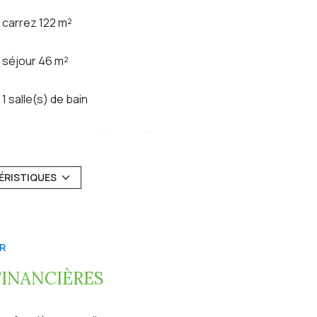
carrez 122 m²
séjour 46 m²
1 salle(s) de bain
cuisine américaine (équipée)
exposition Sud-Ouest
ÉRISTIQUES
terrasse
R
accès handicapé
FINANCIÈRES