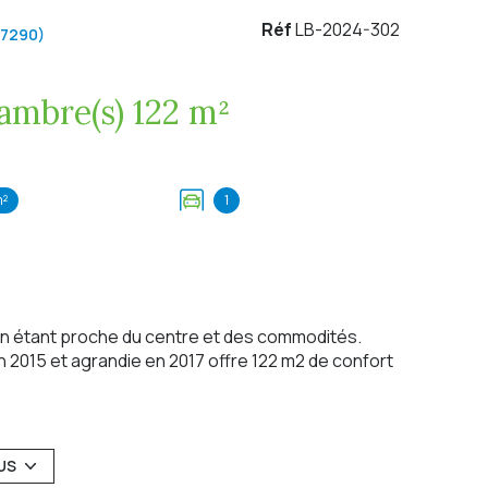
Réf
LB-2024-302
07290)
Villa 5 pièce(s) 4 chambre(s) 122 m²
m²
1
t en étant proche du centre et des commodités.
en 2015 et agrandie en 2017 offre 122 m2 de confort
2 ou le salon et la salle à manger s'ouvrent sur une
famille.
US
re, offrant à chacun le choix de se détendre à sa