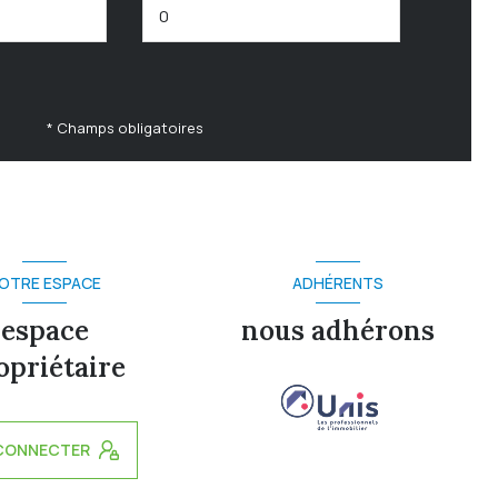
* Champs obligatoires
OTRE ESPACE
ADHÉRENTS
espace
nous adhérons
opriétaire
CONNECTER