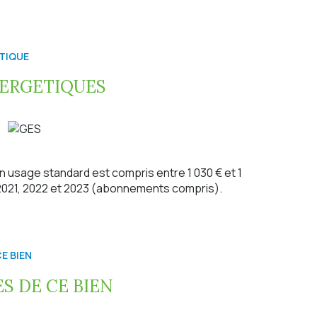
atique de 18 m2 vous attend pour des soirées d'été
ut en étant proche du charmant village de
TIQUE
'un chauffe-eau thermodynamique, alliant économie
NERGETIQUES
maison l'endroit idéal pour s'installer en famille.
!
ndeur)
sé sont disponible sur le site géorisque.
 usage standard est compris entre 1 030 € et 1
 2021, 2022 et 2023 (abonnements compris).
andre Nimal au 06 45 58 36 00.
E BIEN
S DE CE BIEN