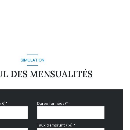
SIMULATION
L DES MENSUALITÉS
n €)*
Durée (années)*
Taux d'emprunt (%) *