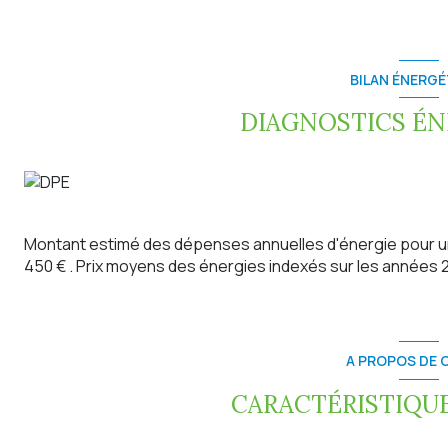
guise.
A l'exterieur, une belle terrasse avec une pergola bioclim
mémorables.Vous pourrez profiter de ce havre de paix, to
BILAN ÉNERGÉ
Quintenas et de toutes ses commodités.
Coté confort, la villa dispose d'un poele à granulés et d
DIAGNOSTICS É
d'énergie et bien-être.
Le calme environnant, la qualité des materiaux font de cette 
Ne manquez pas cette opportunité.
Contactez nous dès à présent pour organiser une visite !!
Prix de vente : 295 000 euros TTC (honoraires charge ve
Les informations sur les risques auxquels ce bien est expo
Montant estimé des dépenses annuelles d'énergie pour un
www.georisque.gouv.fr.
450 € . Prix moyens des énergies indexés sur les années
Pour plus de renseignements, vous pouvez contacter Alex
A PROPOS DE C
CARACTÉRISTIQUE