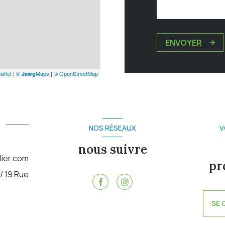
ENVOYER
aflet
|
©
Maps
|
© OpenStreetMap
Jawg
NOS RÉSEAUX
V
nous suivre
ier.com
pr
/ 19 Rue
-
SE 