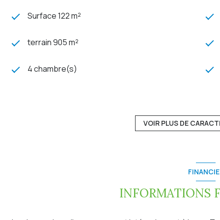
Surface 122 m²
terrain 905 m²
4 chambre(s)
construit en 2015
1 garage(s)
VOIR PLUS DE CARACT
1 niveau(x)
FINANCIE
piscinable
INFORMATIONS 