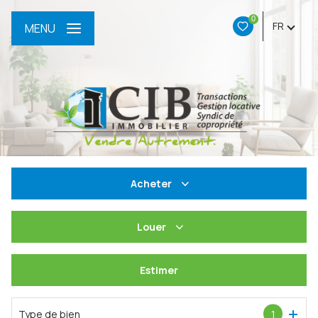
0
FR
MENU
Acheter
De l'ancien
Louer
Du neuf
à l'année
Estimer
De l'immo pro
De l'immo pro
Type de bien
1