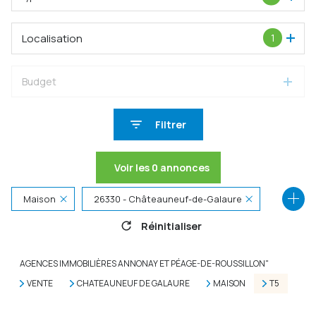
Localisation
1
Budget
Filtrer
Voir les
0
annonces
Maison
26330 - Châteauneuf-de-Galaure
Réinitialiser
5 Pièces
AGENCES IMMOBILIÈRES ANNONAY ET PÉAGE-DE-ROUSSILLON"
VENTE
CHATEAUNEUF DE GALAURE
MAISON
T5