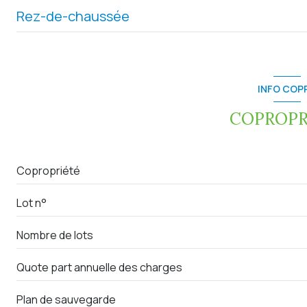
Rez-de-chaussée
entrée
salle de bain
INFO COP
cuisine
COPROPR
salon/sejour
chambre
Copropriété
chambre
Lot n°
chambre
Nombre de lots
WC
Placard
Quote part annuelle des charges
buanderie
Plan de sauvegarde