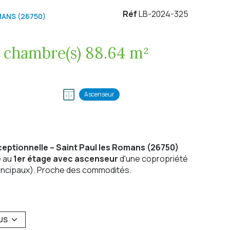
Réf
LB-2024-325
ANS (26750)
Appartement 4 pièce(s) 3 chambre(s) 88.64 m²
Ascenseur
eptionnelle – Saint Paul les Romans (26750)
é au
1er étage avec ascenseur
d'une copropriété
rincipaux). Proche des commodités.
 de
24 m²
, idéale pour profiter des repas en
US