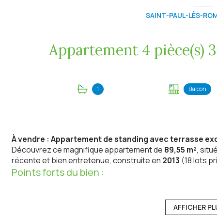
SAINT-PAUL-LÈS-ROM
1
Balcon
À vendre : Appartement de standing avec terrasse exc
Découvrez ce magnifique appartement de
89,55 m²
, situ
récente et bien entretenue, construite en
2013
(18 lots p
Points forts du bien :
Salon lumineux
ouvrant sur une terrasse exceptionnelle
extérieur ou des moments de détente.
Cuisine équipée
moderne et fonctionnelle.
AFFICHER PL
3 chambres