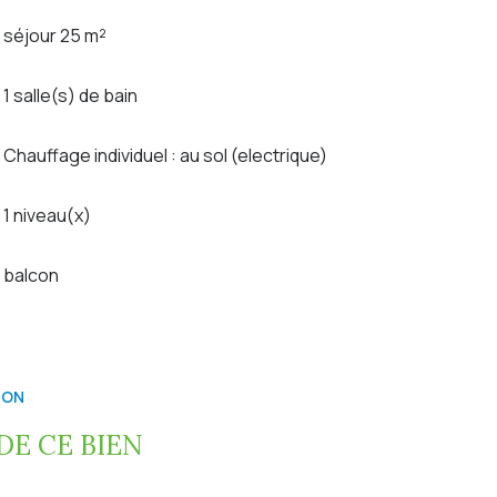
séjour 25 m²
1 salle(s) de bain
Chauffage individuel : au sol (electrique)
1 niveau(x)
balcon
ION
E CE BIEN