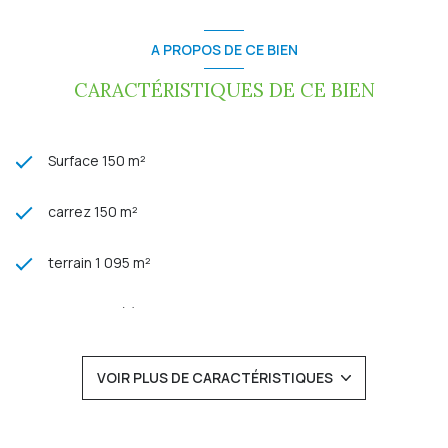
climatisation réversible dans chaque pièce, fenêtres et volets
roulants électriques en alu.
Excellent classement énergétique : A.
A PROPOS DE CE BIEN
Prix de vente : 580 000 € TTC (honoraires charge vendeur)
Réf : SV 898 - 232
CARACTÉRISTIQUES DE CE BIEN
Pour plus de renseignements, contactez Stéphanie
VIGOUREUX au 06 99 05 62 68
Les informations sur les risques auxquels ce bien est
exposé sont disponibles sur le site Géorisques:
Surface 150 m²
www.georisques.gouv.fr
carrez 150 m²
terrain 1 095 m²
4 chambre(s)
1 salle(s) de bain
VOIR PLUS DE CARACTÉRISTIQUES
1 salle(s) d'eau