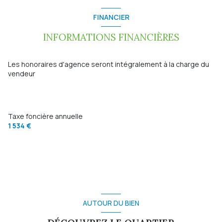
construit en 2020
FINANCIER
cuisine américaine (équipée)
INFORMATIONS FINANCIÈRES
Chauffage central : au sol (pompe à chaleur)
Les honoraires d'agence seront intégralement à la charge du
vendeur
Chauffage individuel : air pulsé (climatisation)
1 garage(s)
Taxe foncière annuelle
1 534 €
exposition Sud
terrasse
visiophone
AUTOUR DU BIEN