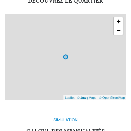
DÉCOUVREZ LE QUARTIER
+
−
Leaflet
|
©
Maps
|
© OpenStreetMap
Jawg
SIMULATION