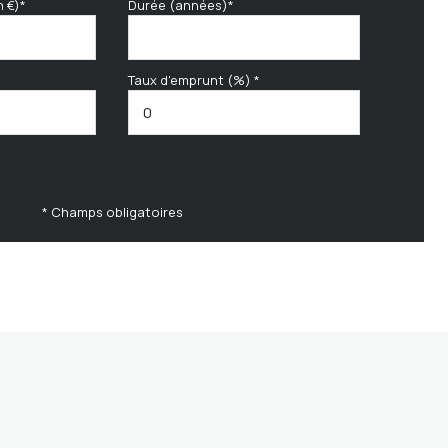
n €)*
Durée (années)*
Taux d'emprunt (%) *
* Champs obligatoires