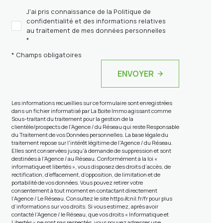
J'ai pris connaissance de la Politique de
confidentialité et des informations relatives
au traitement de mes données personnelles
*
* Champs obligatoires
ENVOYER
Les informations recueillies sur ce formulaire sont enregistrées
dans un fichier informatisé par La Boite Immo agissant comme
Sous-traitant du traitement pour la gestion de la
clientèle/prospects de l'Agence / du Réseau qui reste Responsable
du Traitement de vos Données personnelles. La base légale du
traitement repose sur l'intérêt légitime de l'Agence / du Réseau.
Elles sont conservées jusqu'à demande de suppression et sont
destinées à l'Agence / au Réseau. Conformément à la loi «
informatique et libertés », vous disposez des droits d’accès, de
rectification, d’effacement, d’opposition, de limitation et de
portabilité de vos données. Vous pouvez retirer votre
consentement à tout moment en contactant directement
l’Agence / Le Réseau. Consultez le site
https://cnil.fr/fr
pour plus
d’informations sur vos droits. Si vous estimez, après avoir
contacté l'Agence / le Réseau, que vos droits « Informatique et
Libertés » ne sont pas respectés, vous pouvez adresser une