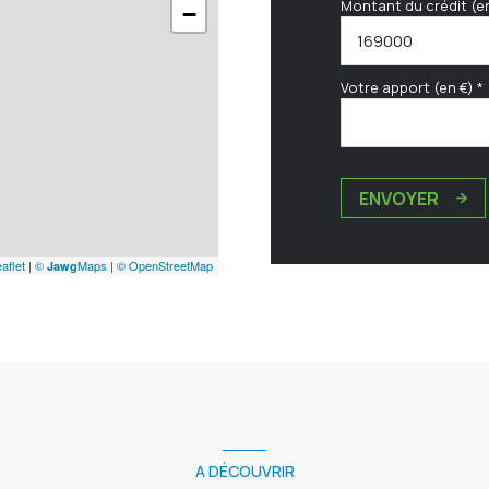
Montant du crédit (e
−
Votre apport (en €) *
ENVOYER
aflet
|
©
Maps
|
© OpenStreetMap
Jawg
A DÉCOUVRIR