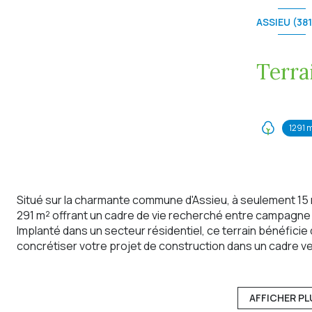
ASSIEU (38
Terra
1291 
Situé sur la charmante commune d'Assieu, à seulement 15 m
291 m² offrant un cadre de vie recherché entre campagn
Implanté dans un secteur résidentiel, ce terrain bénéficie
concrétiser votre projet de construction dans un cadre v
commerces et services du quotidien.
Le terrain est non viabilisé, mais l'ensemble des réseaux (
assainissement) se trouve en bordure de parcelle, facilita
AFFICHER PL
Ses atouts :