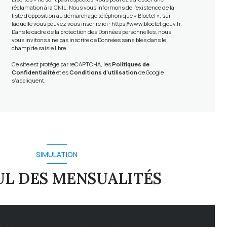
réclamation à la CNIL. Nous vous informons de l’existence de la
liste d'opposition au démarchage téléphonique « Bloctel », sur
laquelle vous pouvez vous inscrire ici :
https://www.bloctel.gouv.fr
.
Dans le cadre de la protection des Données personnelles, nous
vous invitons à ne pas inscrire de Données sensibles dans le
champ de saisie libre.
Ce site est protégé par reCAPTCHA, les
Politiques de
Confidentialité
et es
Conditions d'utilisation
de Google
s'appliquent.
SIMULATION
L DES MENSUALITÉS