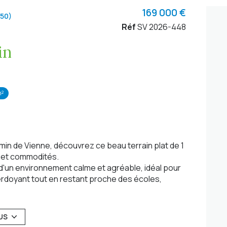
169 000 €
150)
Réf
SV 2026-448
in
m²
in de Vienne, découvrez ce beau terrain plat de 1
e et commodités.
 d'un environnement calme et agréable, idéal pour
erdoyant tout en restant proche des écoles,
eau, électricité, télécommunications et
nt ainsi les raccordements.
US