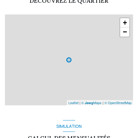
DÉCOUVREZ LE QUARTIER
+
−
Leaflet
|
©
Maps
|
© OpenStreetMap
Jawg
SIMULATION