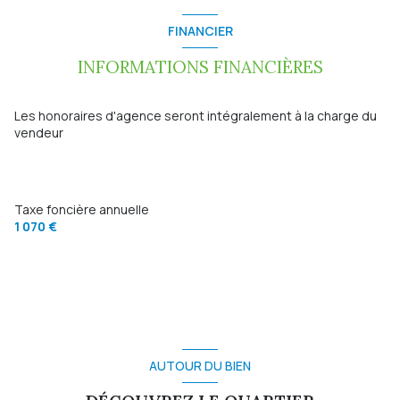
Chauffage individuel : cheminée (bois)
FINANCIER
1 garage(s)
INFORMATIONS FINANCIÈRES
exposition Est-Ouest
Les honoraires d'agence seront intégralement à la charge du
vendeur
2 niveau(x)
terrasse
Taxe foncière annuelle
1 070 €
arboré
piscinable
AUTOUR DU BIEN