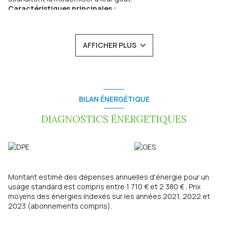
Caractéristiques principales :
Surface du terrain :
922 m² entièrement clos avec portail
électrique
Surface habitable :
92 m² env.
AFFICHER PLUS
Sous-sol complet
comprenant un espace garage, un coin
buanderie et une cave offrant de beaux espaces de
rangements et/ou atelier.
Garage supplémentaire
attenant à la maison.
Étage :
Une entrée avec placard
BILAN ÉNERGÉTIQUE
Un salon et salle à manger lumineux
Une cuisine équipée
DIAGNOSTICS ÉNERGETIQUES
Trois chambres, dont deux avec placards intégrés
Une salle d'eau récemment rénovée
Un WC séparé
Confort :
Chauffage par cheminée et radiateurs à inertie récents
Fenêtres en bois double vitrage avec volets roulants
Montant estimé des dépenses annuelles d'énergie pour un
électriques
usage standard est compris entre 1 710 € et 2 380 € . Prix
Climatisation réversible dans le séjour
moyens des énergies indexés sur les années 2021, 2022 et
Localisation idéale :
2023 (abonnements compris).
Accès facile :
À seulement 5 minutes de l'autoroute A7 (sortie
Chanas) et 8 minutes de la gare de Saint-Rambert-d'Albon,