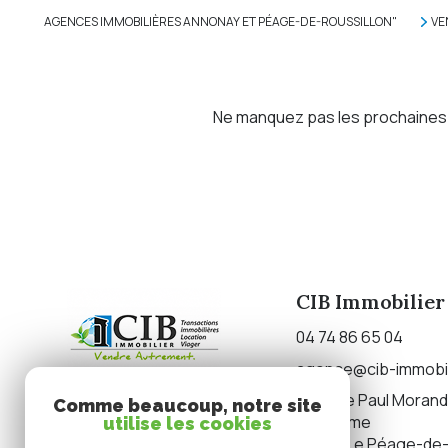
AGENCES IMMOBILIÈRES ANNONAY ET PÉAGE-DE-ROUSSILLON"
VE
Ne manquez pas les prochaines o
CIB Immobilier
04 74 86 65 04
agence@cib-immobil
17 place Paul Morand
Comme beaucoup, notre site
de Deûme
utilise les cookies
38550
Le Péage-de