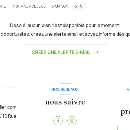
NTE
ST MAURICE L EXIL
MAISON
T5
Désolé, aucun bien n'est disponible pour le moment.
pportunités, créez une alerte email et soyez informé dès qu
CRÉER UNE ALERTE E-MAIL
NOS RÉSEAUX
V
nous suivre
ier.com
pr
/ 19 Rue
-