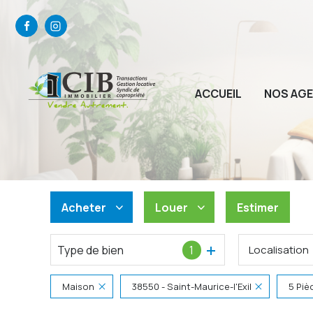
ACCUEIL
NOS AG
Acheter
Louer
Estimer
Type de bien
1
Localisation
De l'ancien
à l'année
Du neuf
De l'immo pro
Maison
38550 - Saint-Maurice-l'Exil
5 Piè
De l'immo pro