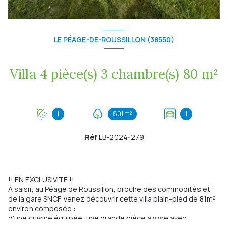
LE PÉAGE-DE-ROUSSILLON (38550)
Villa 4 pièce(s) 3 chambre(s) 80 m²
1
801 m²
1
Réf
LB-2024-279
!! EN EXCLUSIVITE !!
A saisir, au Péage de Roussillon, proche des commodités et
de la gare SNCF, venez découvrir cette villa plain-pied de 81m²
environ composée :
d'une cuisine équipée, une grande pièce à vivre avec
cheminée à foyer fermé, 3 chambres, une salle d'eau et WC.