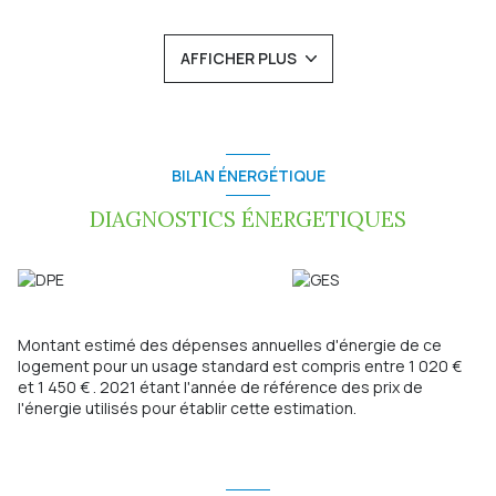
Vous disposerez également d'un garage.
Le tout sur un terrain clos et arboré de 801 m².
AFFICHER PLUS
Chauffage chaudière fioul.
Prix de vente : 179 000 € TTC (honoraires charge vendeur)
Pour plus de renseignements, contactez Laetitia BARBATO au
06 62 21 65 04.
Réf. : LB 2024-279
Les informations sur les risques auxquels ce bien est
BILAN ÉNERGÉTIQUE
exposé sont disponibles sur le site Géorisques:
www.georisques.gouv.fr
DIAGNOSTICS ÉNERGETIQUES
Montant estimé des dépenses annuelles d'énergie de ce
logement pour un usage standard est compris entre 1 020 €
et 1 450 € . 2021 étant l'année de référence des prix de
l'énergie utilisés pour établir cette estimation.