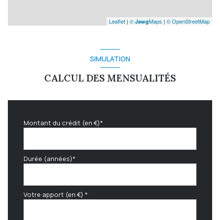
Leaflet
|
©
Maps
|
© OpenStreetMap
Jawg
SIMULATION
CALCUL DES MENSUALITÉS
Montant du crédit (en €)*
Durée (années)*
Votre apport (en €) *